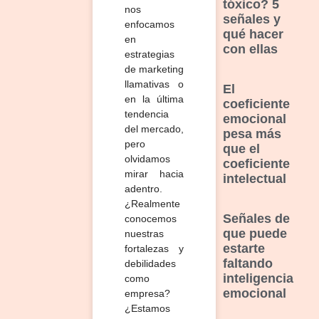
tóxico? 5
nos
señales y
enfocamos
qué hacer
en
con ellas
estrategias
de marketing
llamativas o
El
en la última
coeficiente
tendencia
emocional
del mercado,
pesa más
pero
que el
olvidamos
coeficiente
mirar hacia
intelectual
adentro.
¿Realmente
Señales de
conocemos
que puede
nuestras
estarte
fortalezas y
faltando
debilidades
inteligencia
como
emocional
empresa?
¿Estamos