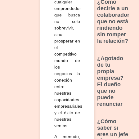
¿Cómo
cualquier
decirle a un
emprendedor
colaborador
que busca
que no está
no solo
rindiendo
sobrevivir,
sin romper
sino
la relación?
prosperar en
el
competitivo
¿Agotado
mundo de
de tu
los
propia
negocios:
la
empresa?
conexión
El dueño
entre
que no
nuestras
puede
capacidades
renunciar
empresariales
y el éxito de
nuestras
¿Cómo
ventas.
saber si
eres un jefe
A menudo,