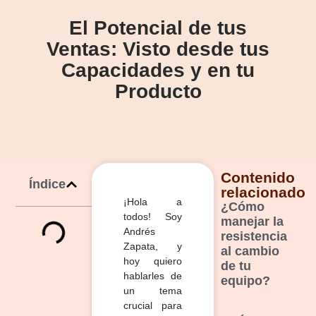
El Potencial de tus
Ventas: Visto desde tus
Capacidades y en tu
Producto
Contenido
Índice
relacionado
¡Hola a
¿Cómo
todos! Soy
manejar la
Andrés
resistencia
Zapata, y
al cambio
hoy quiero
de tu
hablarles de
equipo?
un tema
crucial para